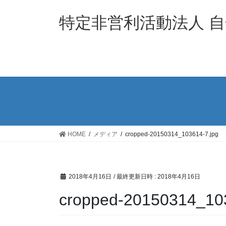
コ
ナ
ン
ビ
特定非営利活動法人 
テ
ゲ
ン
ー
ツ
シ
へ
ョ
ス
ン
キ
に
ッ
移
プ
動
HOME
メディア
cropped-20150314_103614-7.jpg
2018年4月16日
/ 最終更新日時 :
2018年4月16日
cropped-20150314_103