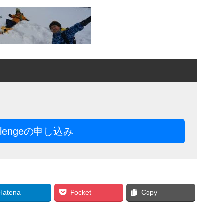
llengeの申し込み
Hatena
Pocket
Copy