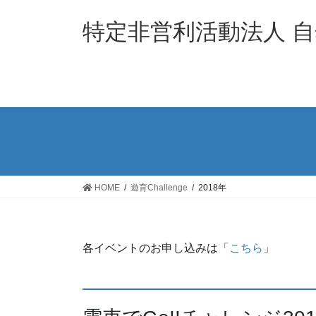
コ
ナ
ン
ビ
特定非営利活動法人 
テ
ゲ
ン
ー
ツ
シ
へ
ョ
ス
ン
キ
に
ッ
移
プ
動
HOME
遊育Challenge
2018年
各イベントのお申し込みは「
こちら
」